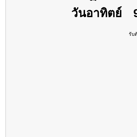
วันอาทิตย์
9
รับต