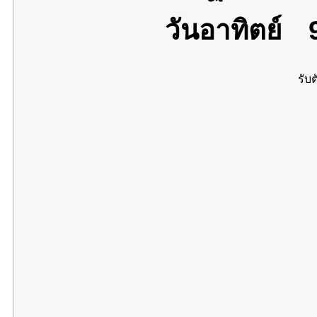
วันอาทิตย์
9
รับต