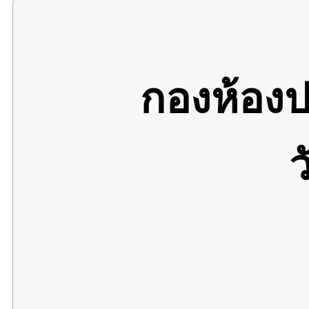
กองห้อง
ว