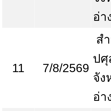
อ่า
สำ
ปศุ
11
7/8/2569
จัง
อ่า