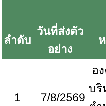
วันที่ส่งตัว
ลำดับ
ห
อย่าง
อง
บริ
1
7/8/2569