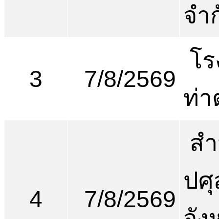
จำก
โร
3
7/8/2569
ท่า
สำ
ปศุ
4
7/8/2569
จัง