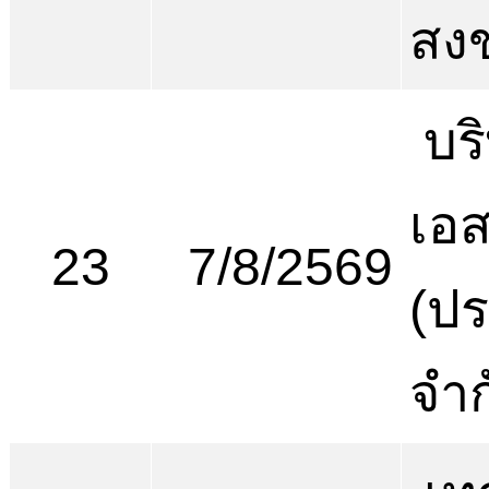
สง
บริ
เอส
23
7/8/2569
(ป
จำก