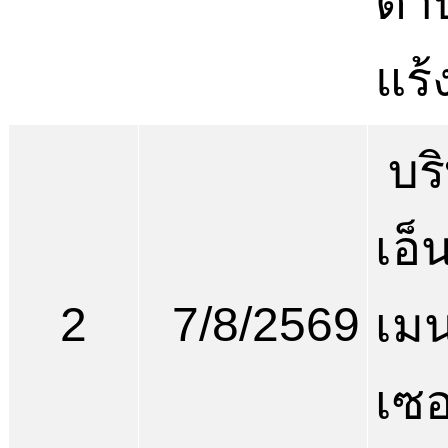
ตำ
แร้
บริ
เอ็
2
7/8/2569
เม
เซอ