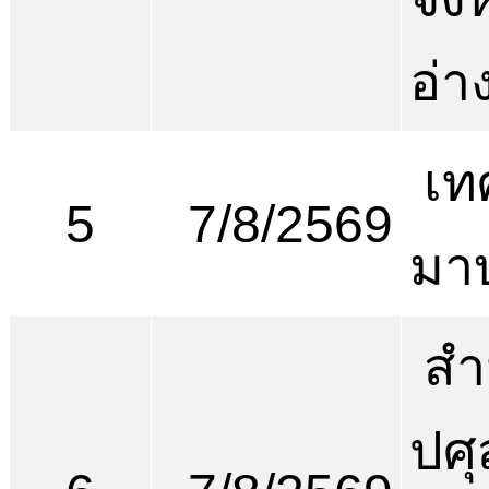
อ่า
เท
5
7/8/2569
มา
สำ
ปศุ