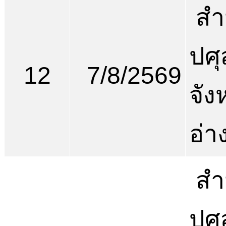
สำ
ปศุ
12
7/8/2569
จัง
อ่า
สำ
ปศุ