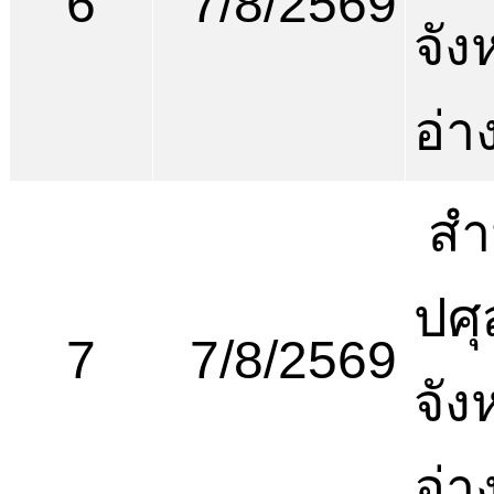
6
7/8/2569
จัง
อ่า
สำ
ปศุ
7
7/8/2569
จัง
อ่า