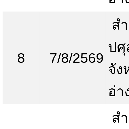
สำ
ปศุ
8
7/8/2569
จัง
อ่า
สำ