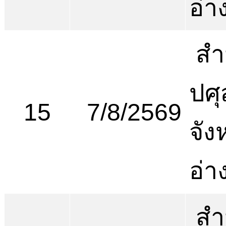
อ่า
สำ
ปศุ
15
7/8/2569
จัง
อ่า
สำ