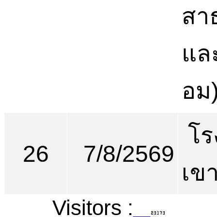
สา
และ
อม
โร
26
7/8/2569
เขา
Visitors :