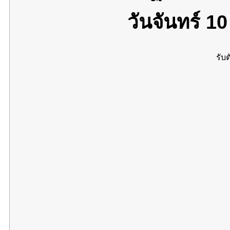
วันจันทร์ 1
รับต