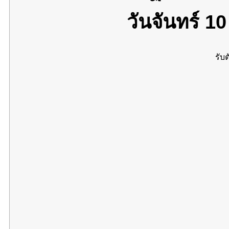
วันจันทร์ 1
รับต