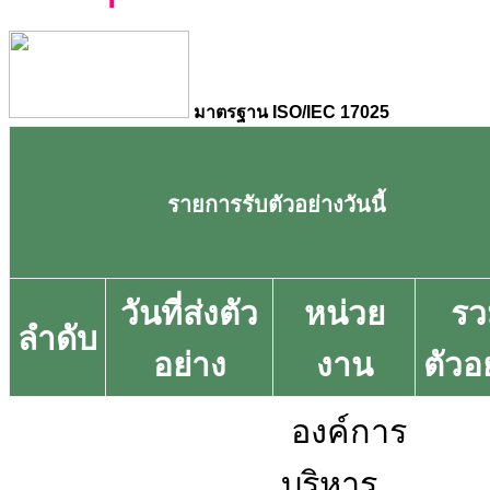
มาตรฐาน ISO/IEC 17025
รายการรับตัวอย่างวันนี้
วันที่ส่งตัว
หน่วย
รว
ลำดับ
อย่าง
งาน
ตัวอ
องค์การ
บริหาร