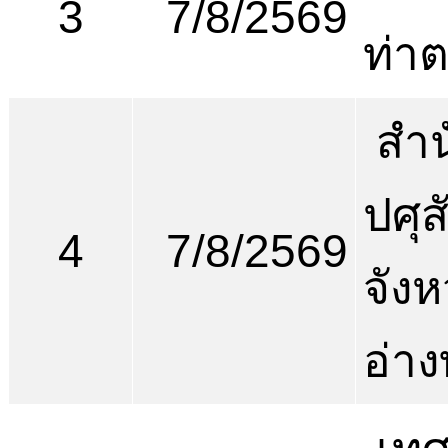
3
7/8/2569
ท่าต
สำน
ปศุส
4
7/8/2569
จังห
อ่า