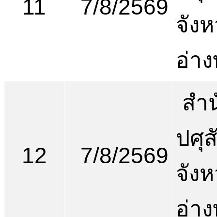
11
7/8/2569
จังห
อ่า
สำน
ปศุส
12
7/8/2569
จังห
อ่า