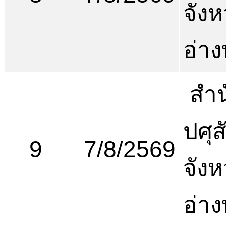
จังห
อ่า
สำน
ปศุส
9
7/8/2569
จังห
อ่า