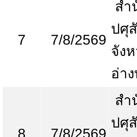
สำน
ปศุส
7
7/8/2569
จังห
อ่า
สำน
ปศุส
8
7/8/2569