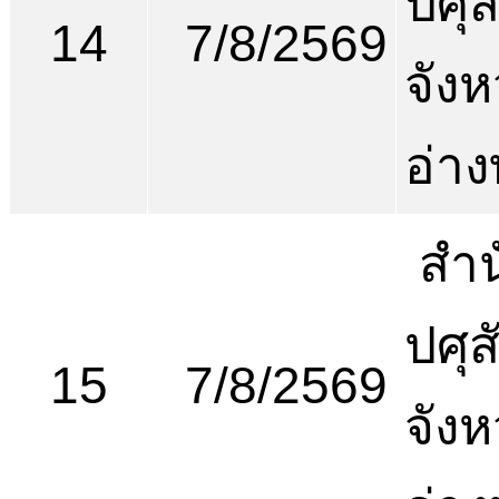
ปศุส
14
7/8/2569
จังห
อ่า
สำน
ปศุส
15
7/8/2569
จังห