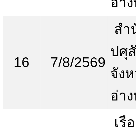
อ่า
สำน
ปศุส
16
7/8/2569
จังห
อ่า
เรื