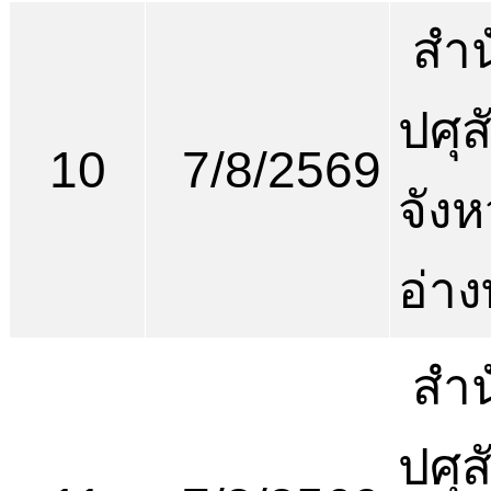
สำน
ปศุส
10
7/8/2569
จังห
อ่า
สำน
ปศุส