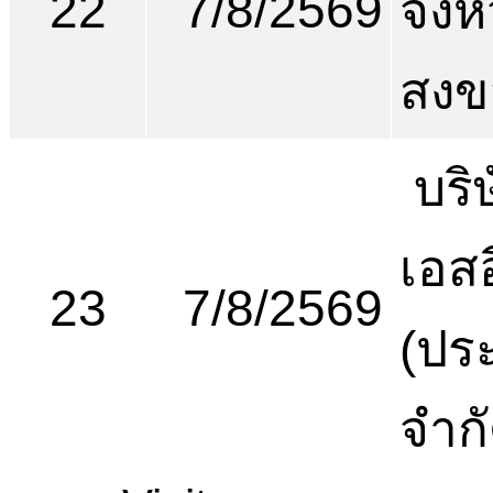
22
7/8/2569
จังห
สงข
บริษ
เอสอ
23
7/8/2569
(ปร
จำก