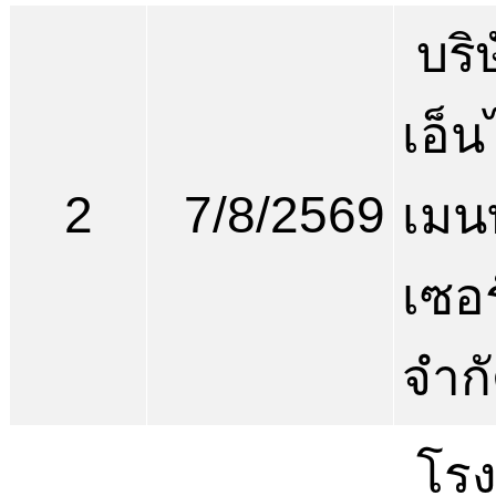
บริ
เอ็
2
7/8/2569
เมน
เซอร
จำก
โรง