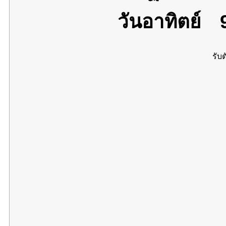
วันอาทิตย์
9
รับต