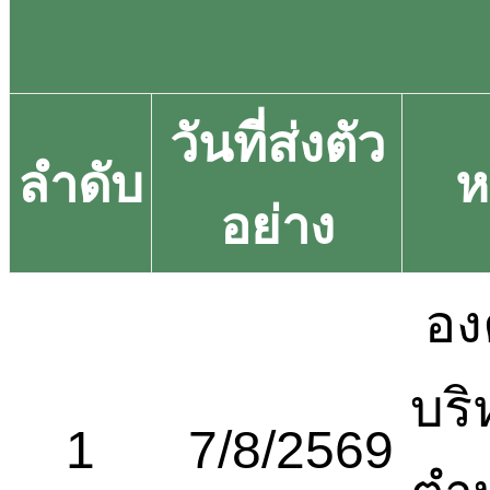
วันที่ส่งตัว
ลำดับ
ห
อย่าง
อง
บริ
1
7/8/2569