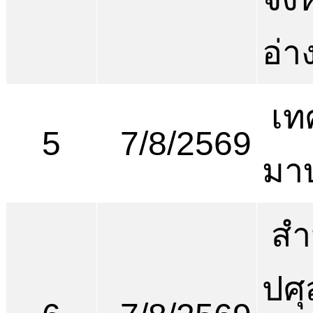
อ่า
เท
5
7/8/2569
มา
สำ
ปศุ