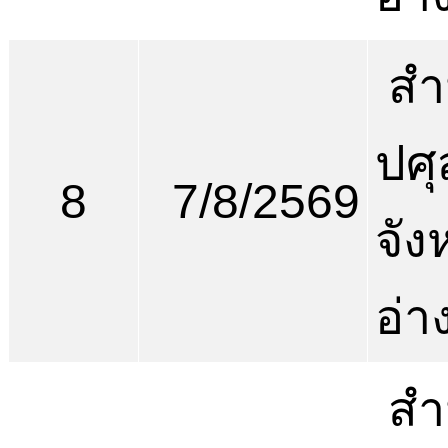
สำ
ปศุ
8
7/8/2569
จัง
อ่า
สำ