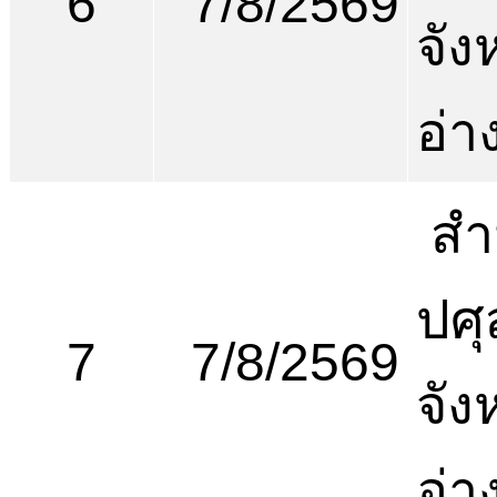
6
7/8/2569
จัง
อ่า
สำ
ปศุ
7
7/8/2569
จัง
อ่า