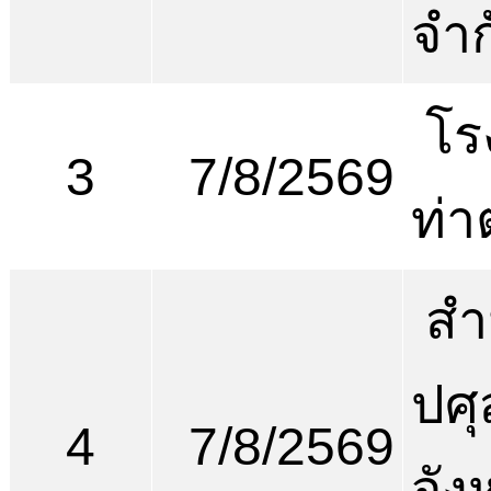
จำก
โร
3
7/8/2569
ท่า
สำ
ปศุ
4
7/8/2569
จัง