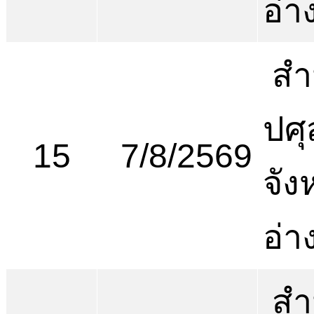
อ่า
สำ
ปศุ
15
7/8/2569
จัง
อ่า
สำ