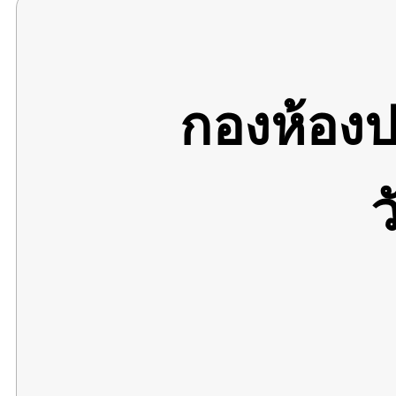
กองห้อง
ว