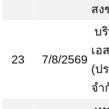
สง
บริ
เอส
23
7/8/2569
(ป
จำก