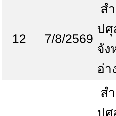
สำ
ปศุ
12
7/8/2569
จัง
อ่า
สำ
ปศุ