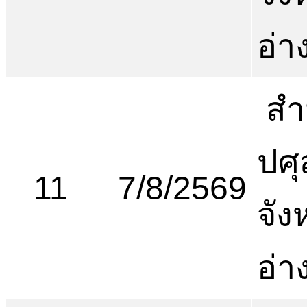
อ่า
สำ
ปศุ
11
7/8/2569
จัง
อ่า