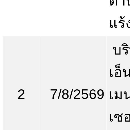
ตำ
แร้
บริ
เอ็
2
7/8/2569
เม
เซอ