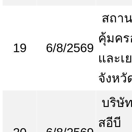
สถานพ
คุ้มคร
19
6/8/2569
และเ
จังหวั
บริษัท
สอีบี