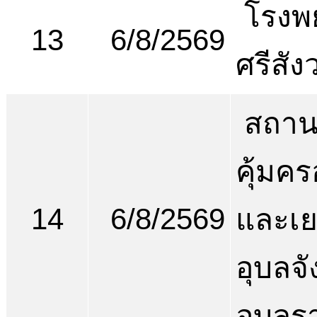
โรงพ
13
6/8/2569
ศรีสัง
สถานพ
คุ้มคร
14
6/8/2569
และเ
อุบลจั
อุบลร