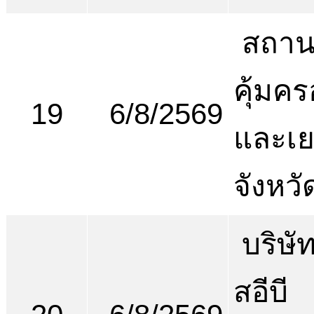
สถานพ
คุ้มคร
19
6/8/2569
และเ
จังหวั
บริษัท
สอีบี