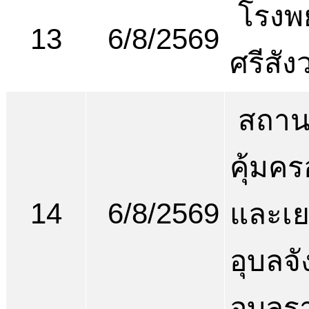
โรงพ
13
6/8/2569
ศรีสัง
สถานพ
คุ้มคร
14
6/8/2569
และเ
อุบลจั
อุบลร