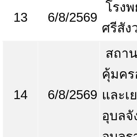
โรงพ
13
6/8/2569
ศรีสัง
สถานพ
คุ้มคร
14
6/8/2569
และเ
อุบลจั
อุบลร