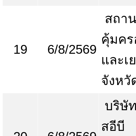
สถานพ
คุ้มคร
19
6/8/2569
และเ
จังหวั
บริษัท
สอีบี