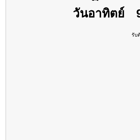
วันอาทิตย์
9
รับต