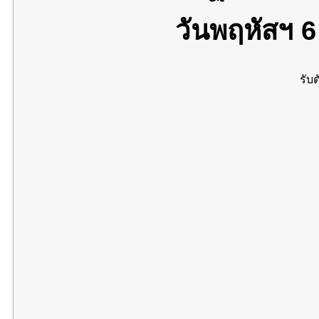
วันพฤหัสฯ 
รับต