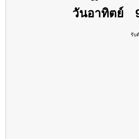
วันอาทิตย์
9
รับต