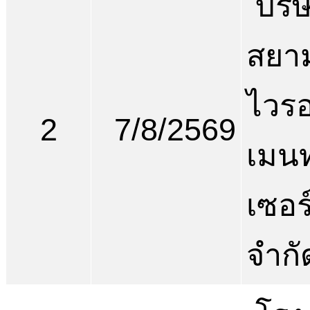
บริษ
สยาม
ไวร
2
7/8/2569
เมน
เซอร
จำกั