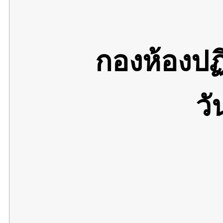
กองห้องปฏ
วั