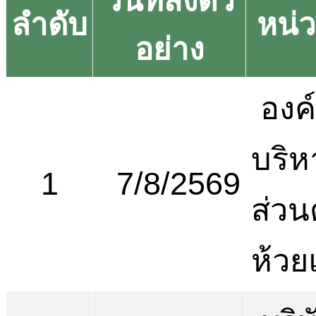
วันที่ส่งตัว
ลำดับ
หน่
อย่าง
องค
บริห
1
7/8/2569
ส่ว
ห้วย