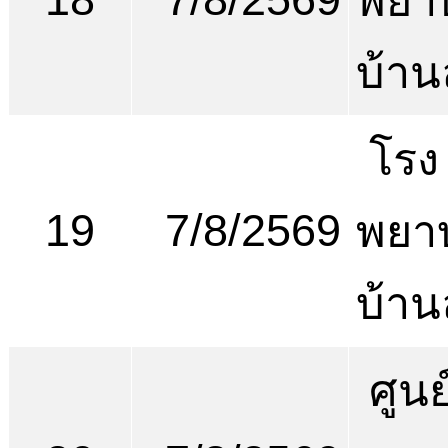
พยา
บ้า
โรง
19
7/8/2569
พยา
บ้า
ศูนย