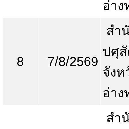
อ่าง
สำน
ปศุสั
8
7/8/2569
จังห
อ่าง
สำน