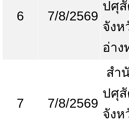
ปศุสั
6
7/8/2569
จังห
อ่าง
สำน
ปศุสั
7
7/8/2569
จังห