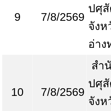
ปศุสั
9
7/8/2569
จังห
อ่าง
สำน
ปศุสั
10
7/8/2569
จังห