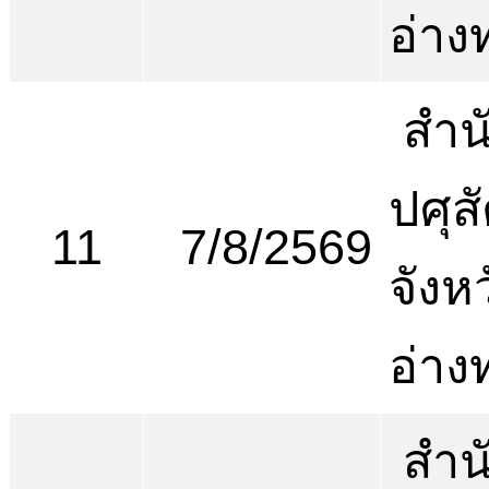
อ่าง
สำน
ปศุสั
11
7/8/2569
จังห
อ่าง
สำน