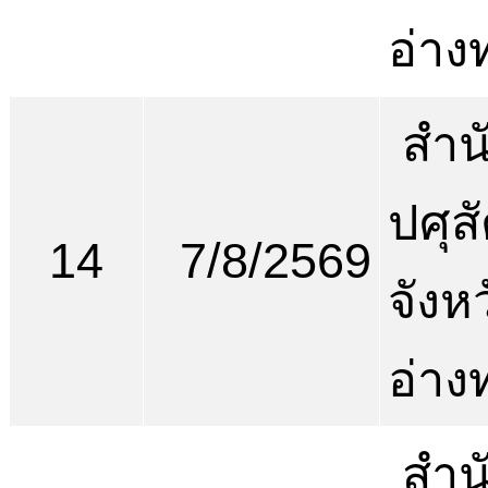
อ่าง
สำน
ปศุสั
14
7/8/2569
จังห
อ่าง
สำน