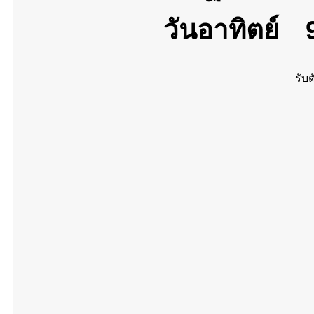
วันอาทิตย์
9
รับต