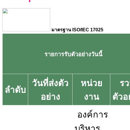
มาตรฐาน ISO/IEC 17025
รายการรับตัวอย่างวันนี้
วันที่ส่งตัว
หน่วย
รว
ลำดับ
อย่าง
งาน
ตัวอ
องค์การ
บริหาร