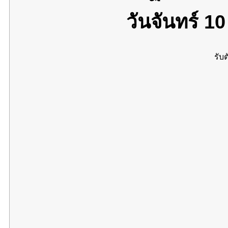
วันจันทร์ 1
รับต