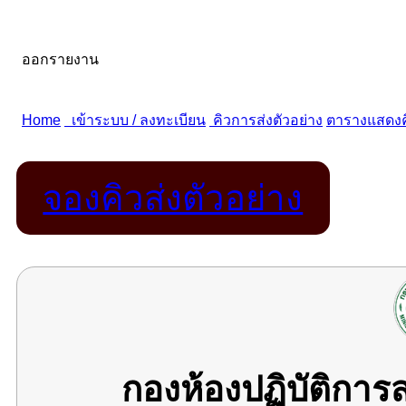
จองคิวส่งตัวอย่าง
กองห้องปฏิบัติกา