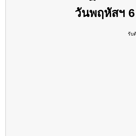
วันพฤหัสฯ 
รับต