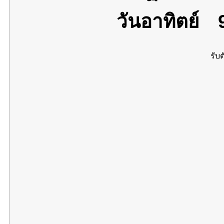
วันอาทิตย์
9
รับต