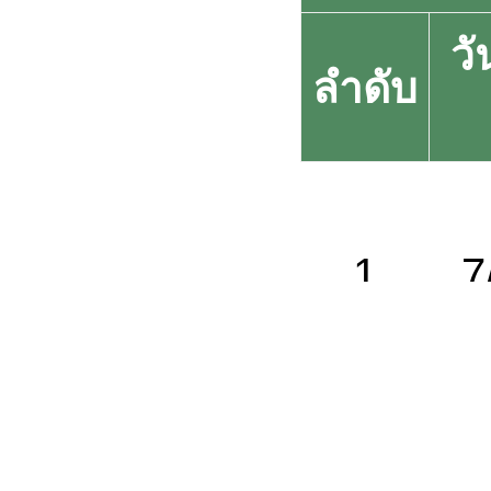
วั
ลำดับ
1
7/