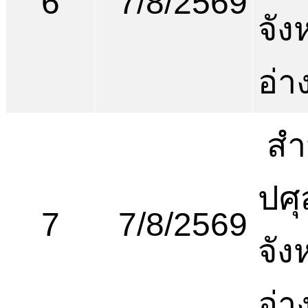
6
7/8/2569
จัง
อ่า
สำ
ปศุ
7
7/8/2569
จัง
อ่า