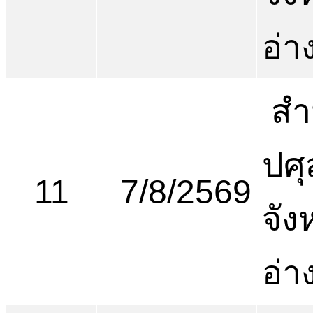
อ่า
สำ
ปศุ
11
7/8/2569
จัง
อ่า