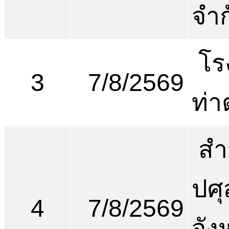
จำก
โร
3
7/8/2569
ท่า
สำ
ปศุ
4
7/8/2569
จัง