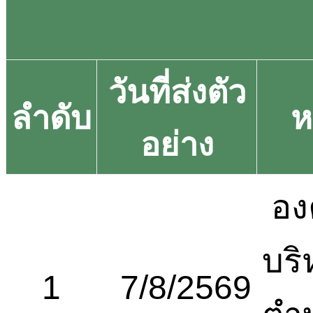
วันที่ส่งตัว
ลำดับ
ห
อย่าง
อง
บริ
1
7/8/2569