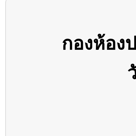
กองห้อง
ว