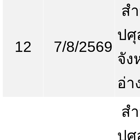
สำ
ปศุ
12
7/8/2569
จัง
อ่า
สำ
ปศุ