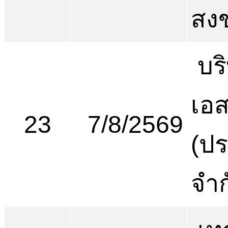
สง
บริ
เอส
23
7/8/2569
(ป
จำก