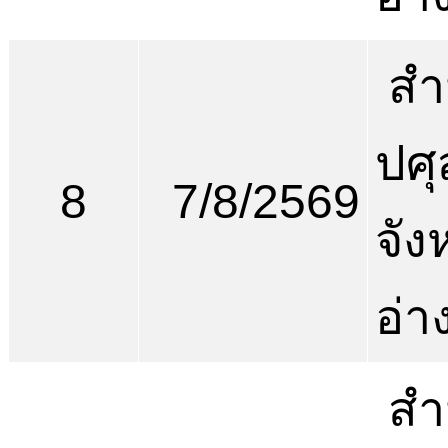
สำ
ปศุ
8
7/8/2569
จัง
อ่า
สำ