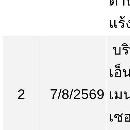
ตำ
แร้
บริ
เอ็
2
7/8/2569
เม
เซอ