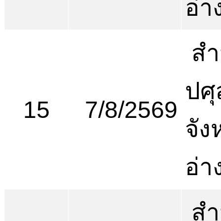
อ่า
สำ
ปศุ
15
7/8/2569
จัง
อ่า
สำ