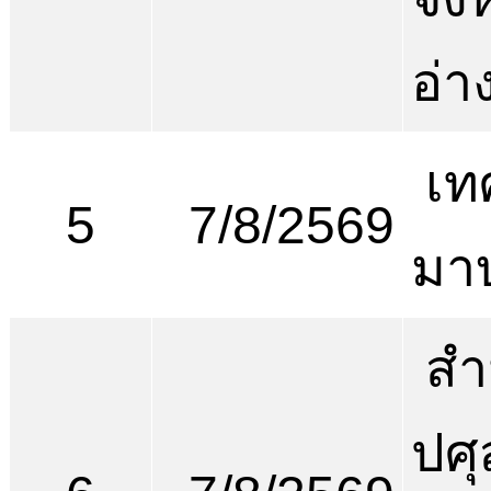
อ่า
เท
5
7/8/2569
มา
สำ
ปศุ