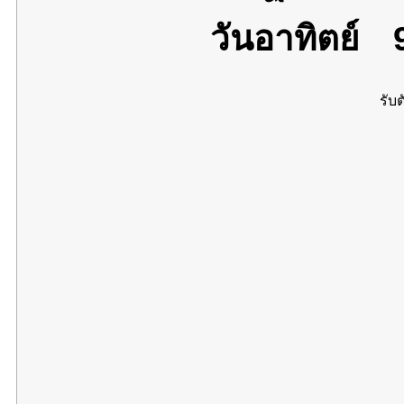
วันอาทิตย์
9
รับต