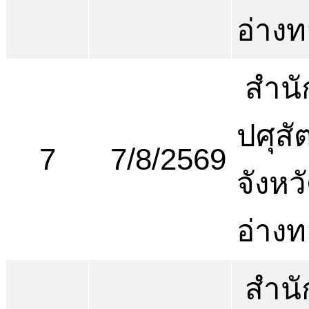
อ่าง
สำนั
ปศุสัต
7
7/8/2569
จังหว
อ่าง
สำนั