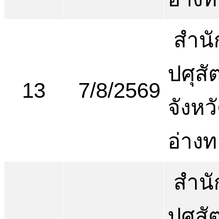
สำนั
ปศุสัต
13
7/8/2569
จังหว
อ่าง
สำนั
ปศุสัต