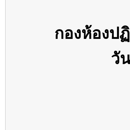
กองห้องปฏ
วั