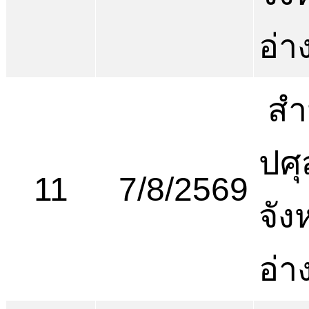
อ่า
สำ
ปศุ
11
7/8/2569
จัง
อ่า