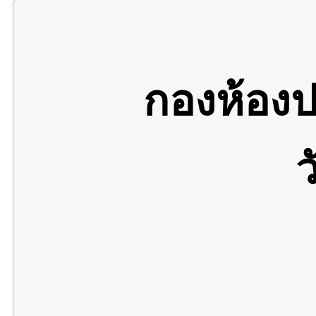
กองห้อง
ว