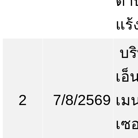
ตำ
แร้
บริ
เอ็
2
7/8/2569
เม
เซอ