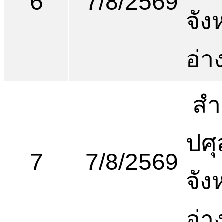
6
7/8/2569
จัง
อ่า
สำ
ปศุ
7
7/8/2569
จัง
อ่า