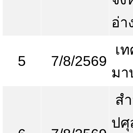
อ่า
เท
5
7/8/2569
มา
สำ
ปศุ