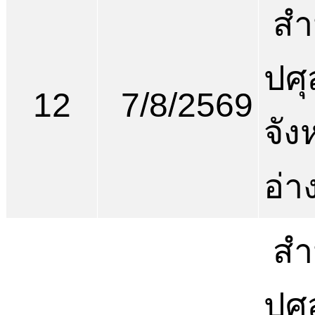
สำ
ปศุ
12
7/8/2569
จัง
อ่า
สำ
ปศุ