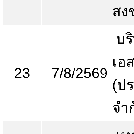
สง
บริ
เอส
23
7/8/2569
(ป
จำก