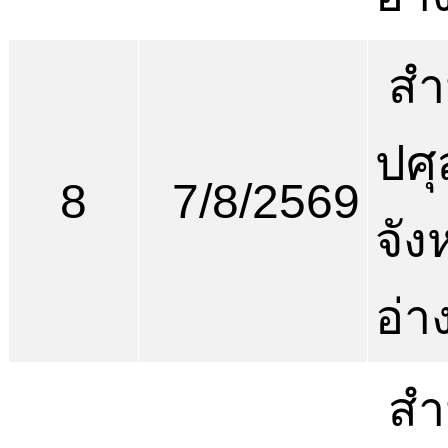
สำ
ปศุ
8
7/8/2569
จัง
อ่า
สำ