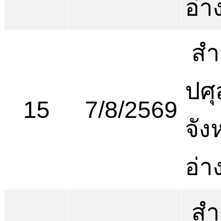
อ่า
สำ
ปศุ
15
7/8/2569
จัง
อ่า
สำ