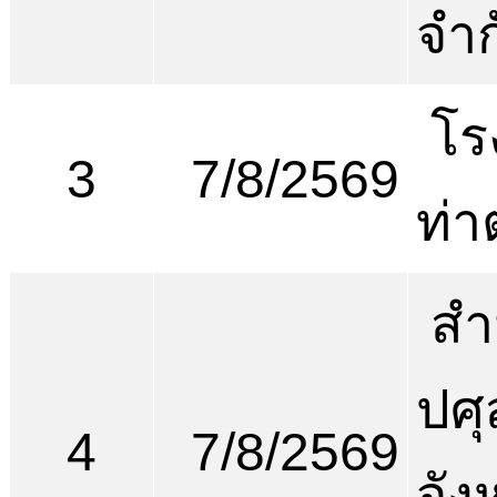
จำก
โร
3
7/8/2569
ท่า
สำ
ปศุ
4
7/8/2569
จัง