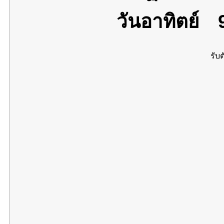
วันอาทิตย์
9
รับต