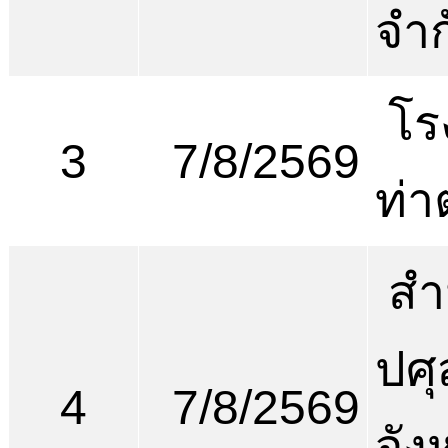
จำก
โร
3
7/8/2569
ท่า
สำ
ปศุ
4
7/8/2569
จัง