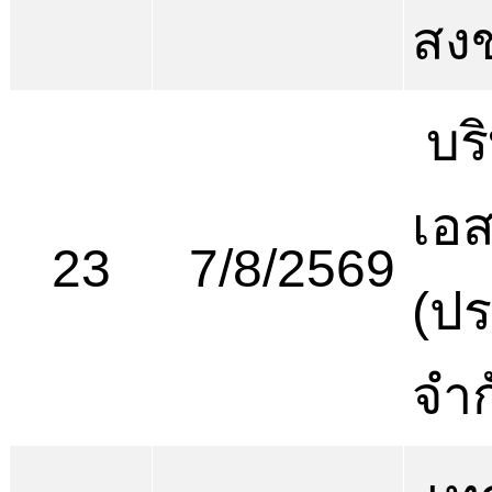
สง
บริ
เอส
23
7/8/2569
(ป
จำก