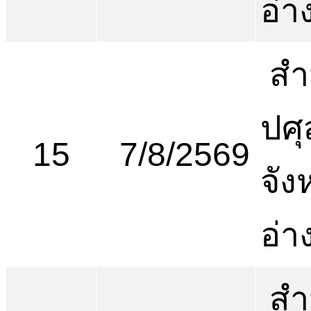
อ่า
สำ
ปศุ
15
7/8/2569
จัง
อ่า
สำ