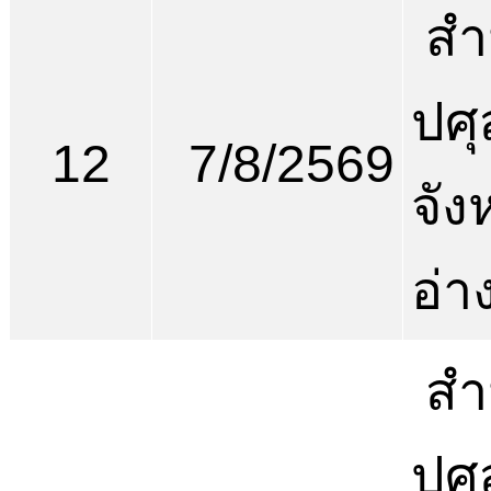
สำ
ปศุ
12
7/8/2569
จัง
อ่า
สำ
ปศุ