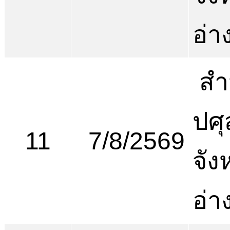
อ่า
สำ
ปศุ
11
7/8/2569
จัง
อ่า