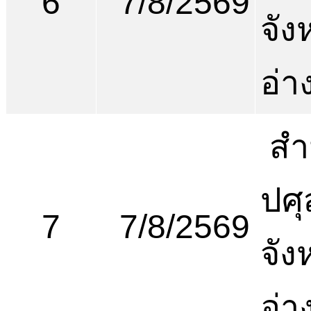
6
7/8/2569
จัง
อ่า
สำ
ปศุ
7
7/8/2569
จัง
อ่า