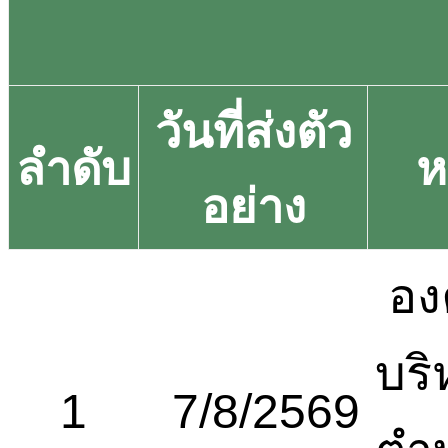
วันที่ส่งตัว
ลำดับ
ห
อย่าง
อง
บริ
1
7/8/2569