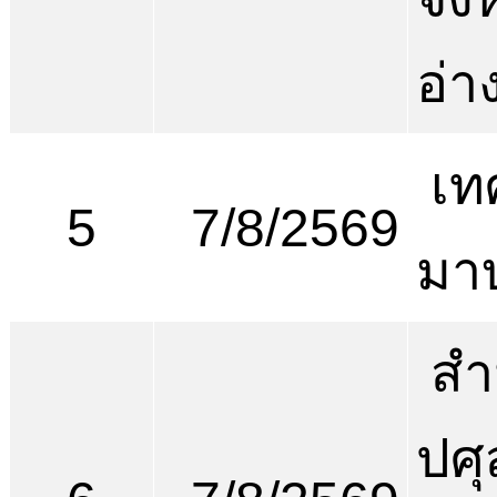
อ่า
เท
5
7/8/2569
มา
สำ
ปศุ