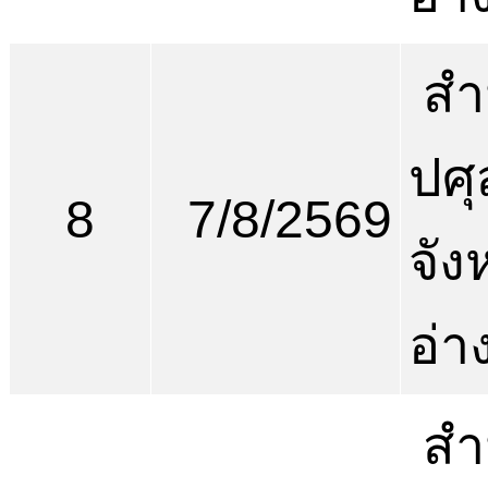
สำ
ปศุ
8
7/8/2569
จัง
อ่า
สำ