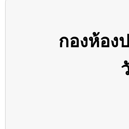
กองห้อง
ว