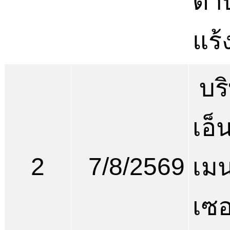
ตำ
แร้
บริ
เอ็
2
7/8/2569
เม
เซอ