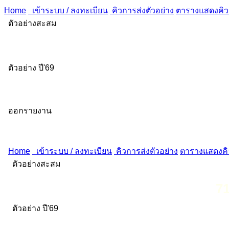
Home
เข้าระบบ / ลงทะเบียน
คิวการส่งตัวอย่าง
ตารางแสดงคิวส
ตัวอย่างสะสม
ตัวอย่าง ปี'69
ออกรายงาน