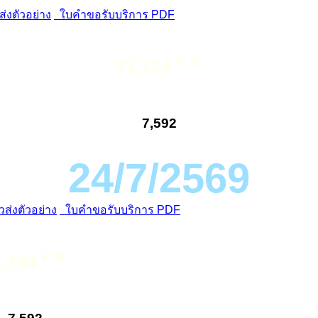
่งตัวอย่าง
ใบคำขอรับบริการ PDF
ต.ย.
71,194
7,592
24/7/2569