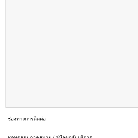
ช่องทางการติดต่อ
ชุดทดสอบภาคสนาม / คู่มือขอรับบริการ