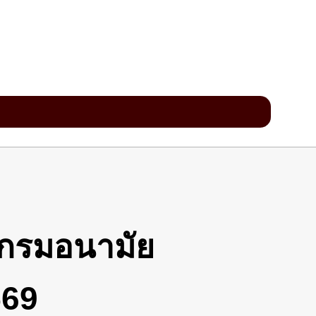
ขกรมอนามัย
569