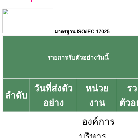
มาตรฐาน ISO/IEC 17025
รายการรับตัวอย่างวันนี้
วันที่ส่งตัว
หน่วย
รว
ลำดับ
อย่าง
งาน
ตัวอ
องค์การ
บริหาร