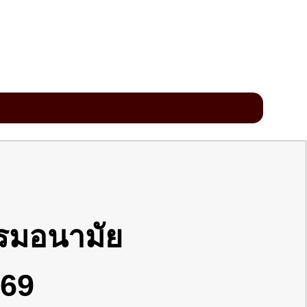
รมอนามัย
569