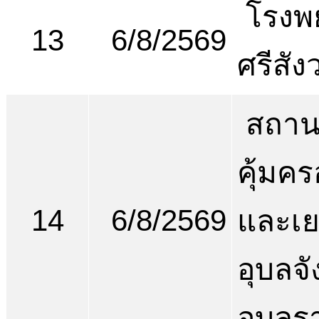
โรงพ
13
6/8/2569
ศรีสัง
สถานพ
คุ้มคร
14
6/8/2569
และเ
อุบลจั
อุบลร