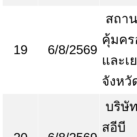
สถานพ
คุ้มคร
19
6/8/2569
และเ
จังหวั
บริษัท
สอีบี