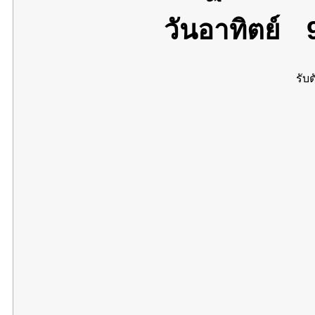
วันอาทิตย์
9
รับต