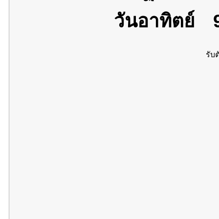
วันอาทิตย์
9
รับต