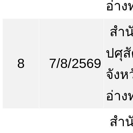
อ่าง
สำน
ปศุสั
8
7/8/2569
จังห
อ่าง
สำน