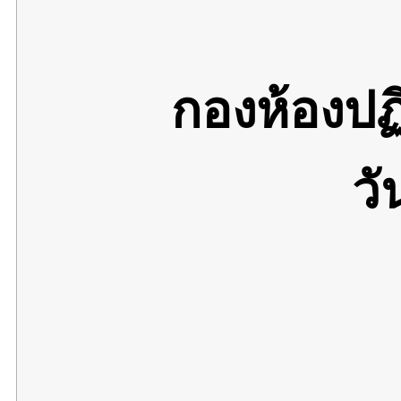
กองห้องปฏ
วั