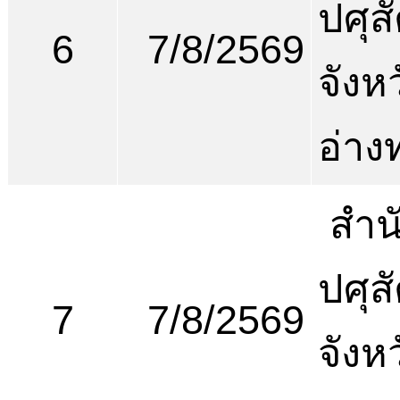
ปศุสั
6
7/8/2569
จังห
อ่าง
สำน
ปศุสั
7
7/8/2569
จังห