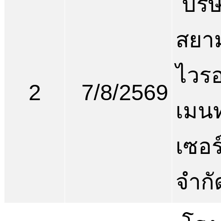
บริษ
สยาม
ไวร
2
7/8/2569
เมน
เซอร
จำกั