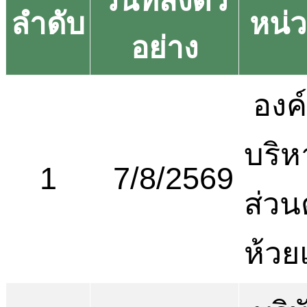
วันที่ส่งตัว
ลำดับ
หน่
อย่าง
องค
บริห
1
7/8/2569
ส่ว
ห้วย