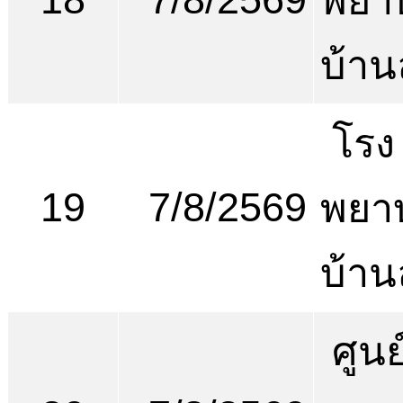
พยา
บ้า
โรง
19
7/8/2569
พยา
บ้า
ศูนย