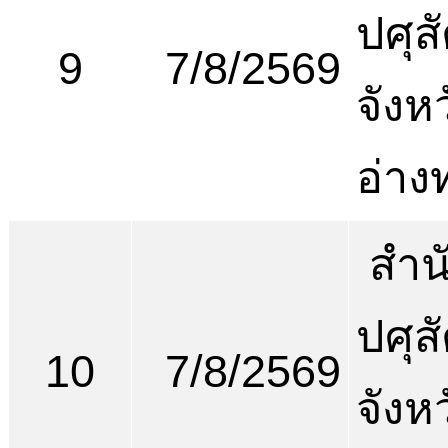
ปศุสั
9
7/8/2569
จังห
อ่าง
สำน
ปศุสั
10
7/8/2569
จังห