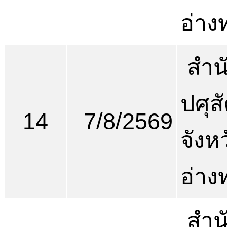
อ่าง
สำน
ปศุสั
14
7/8/2569
จังห
อ่าง
สำน