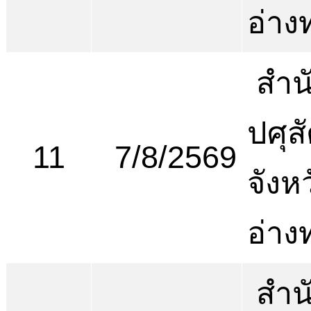
อ่าง
สำน
ปศุสั
11
7/8/2569
จังห
อ่าง
สำน