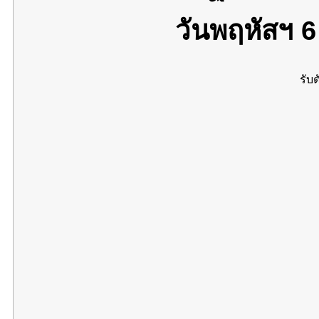
วันพฤหัสฯ 
รับต